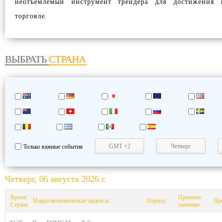
неотъемлемый инструмент трейдера для достижения н
торговле.
ВЫБРАТЬ
СТРАНА
Только важные события
Четверг, 06 августа 2026 г.
Время
Прошлое
Макроэкономические индексы
Период
Пр
Страна
значение