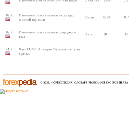
Изменение уровня себестоимости труда
2 квартал
1.8%
2.
16:00
Изменение объема запасов на складах
Июнь
0.3%
0.
оптовой торговли
16:30
Изменение объёма запасов природного
Август
28
30
газа
23:30
Член FOMC Альберто Мусалем выступит
с речью
© 2026, ФОРЕКСПЕДИЯ, СЛОВАРЬ РЫНКА ФОРЕКС ВСЕ ПРАВА