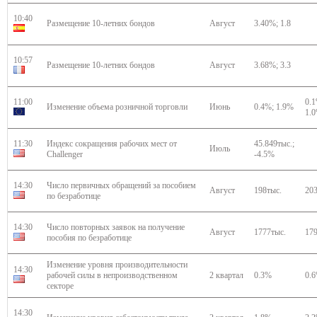
10:40
Размещение 10-летних бондов
Август
3.40%; 1.8
10:57
Размещение 10-летних бондов
Август
3.68%; 3.3
11:00
0.1
Изменение объема розничной торговли
Июнь
0.4%; 1.9%
1.
11:30
Индекс сокращения рабочих мест от
45.849тыс.;
Июль
Challenger
-4.5%
14:30
Число первичных обращений за пособием
Август
198тыс.
203
по безработице
14:30
Число повторных заявок на получение
Август
1777тыс.
179
пособия по безработице
Изменение уровня производительности
14:30
рабочей силы в непроизводственном
2 квартал
0.3%
0.
секторе
14:30