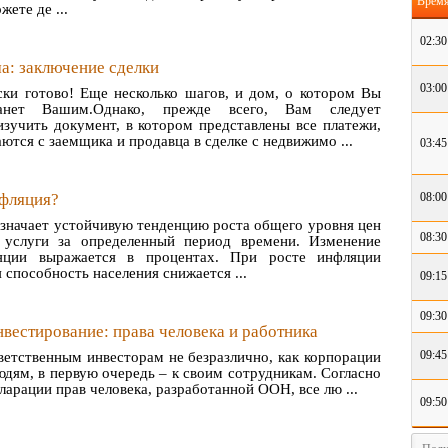
Врем
жете де ...
02:30
а: заключение сделки
03:00
ски готово! Еще несколько шагов, и дом, о котором Вы
танет Вашим.Однако, прежде всего, Вам следует
изучить документ, в котором представлены все платежи,
ются с заемщика и продавца в сделке с недвижимо ...
03:45
нфляция?
08:00
значает устойчивую тенденцию роста общего уровня цен
08:30
 услуги за определенный период времени. Изменение
яции выражается в процентах. При росте инфляции
 способность населения снижается ...
09:15
09:30
нвестирование: права человека и работника
09:45
ветственным инвесторам не безразлично, как корпорации
юдям, в первую очередь – к своим сотрудникам. Согласно
арации прав человека, разработанной ООН, все лю ...
09:50