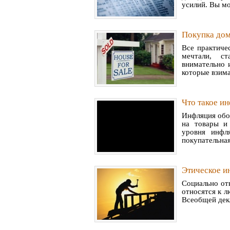
усилий. Вы мо
Покупка дом
Все практиче
мечтали, с
внимательно 
которые взима
Что такое и
Инфляция обо
на товары и
уровня инфл
покупательная
Этическое и
Социально от
относятся к л
Всеобщей декл