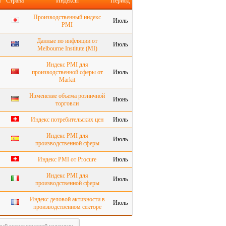
я
Страна
Индексы
Период
Производственный индекс
Июль
PMI
Данные по инфляции от
Июль
Melbourne Institute (MI)
Индекс PMI для
производственной сферы от
Июль
Markit
Изменение объема розничной
Июнь
торговли
Индекс потребительских цен
Июль
Индекс PMI для
Июль
производственной сферы
Индекс PMI от Procure
Июль
Индекс PMI для
Июль
производственной сферы
Индекс деловой активности в
Июль
производственном секторе