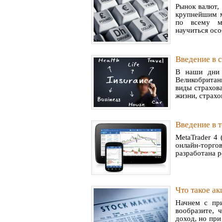
Рынок валют, 
крупнейшим м
по всему м
научиться осо
Введение в 
В наши дни 
Великобритан
виды страхова
жизни, страхов
Введение в 
MetaTrader 4
онлайн-торг
разработана р
Что такое ак
Начнем с при
вообразите, 
доход, но при