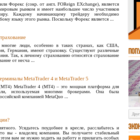
или Форекс (сокр. от англ. FOReign EXchange), является
ировым рынком и имеет наибольшее число участников
иру. Каждому начинающему трейдеру необходимо
бому языку этого рынка. Поскольку Форекс является ...
страхование
многие люди, особенно в таких странах, как США,
ПОП
ия, Германия, имеют страховку. Существуют различные
ния. Так, к личному страхованию относятся страхование
ание от несча ...
Wall Street
Wall Street — это огромный мир
терминалы MetaTrader 4 и MetaTrader 5
финансов и инвестиций, который
 (MT4) MetaTrader 4 (MT4) – это мощная платформа для
включает в себя Нью-Йоркскую
овли, используемая многими брокерами. Она была
фондовую биржу (New York Stock
оссийской компанией MetaQuo ...
Exchange), Американскую фондовую
биржу (American Stock Exchange), рег
Друг
иональные биржи и стоящую во главе
ции?
ЭКО
Комиссию по ценным бумагам и
ятного. Усядьтесь поудобнее в кресле, расслабьтесь и
что вы - владелец компании. Вы получаете стабильный
биржам.
 этом вам не нужно ходить на работу и прилагать особых