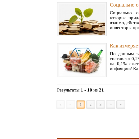
Cоциально о
Социально о
которые прид
взаимодейст
инвесторы пре
Как измеряе
По данным з
составлял 0,
на 0,1% ежег
инфляции? Как
Результаты
1 - 10
из
21
«
<
1
2
3
>
»