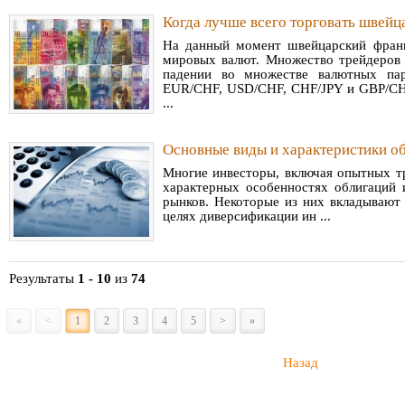
Когда лучше всего торговать швей
На данный момент швейцарский франк
мировых валют. Множество трейдеров 
падении во множестве валютных па
EUR/CHF, USD/CHF, CHF/JPY и GBP/CH
...
Основные виды и характеристики о
Многие инвесторы, включая опытных тр
характерных особенностях облигаций
рынков. Некоторые из них вкладывают 
целях диверсификации ин ...
Результаты
1 - 10
из
74
«
<
1
2
3
4
5
>
»
Назад