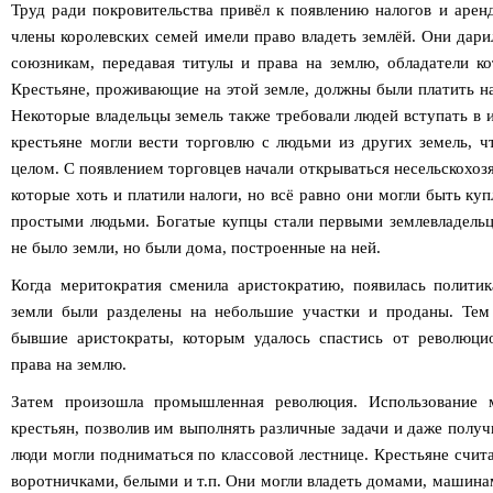
Труд ради покровительства привёл к появлению налогов и арен
члены королевских семей имели право владеть землёй. Они дари
союзникам, передавая титулы и права на землю, обладатели ко
Крестьяне, проживающие на этой земле, должны были платить н
Некоторые владельцы земель также требовали людей вступать в и
крестьяне могли вести торговлю с людьми из других земель, ч
целом. С появлением торговцев начали открываться несельскохоз
которые хоть и платили налоги, но всё равно они могли быть ку
простыми людьми. Богатые купцы стали первыми землевладельц
не было земли, но были дома, построенные на ней.
Когда меритократия сменила аристократию, появилась политика
земли были разделены на небольшие участки и проданы. Тем 
бывшие аристократы, которым удалось спастись от революцио
права на землю.
Затем произошла промышленная революция. Использование 
крестьян, позволив им выполнять различные задачи и даже полу
люди могли подниматься по классовой лестнице. Крестьяне счит
воротничками, белыми и т.п. Они могли владеть домами, машина