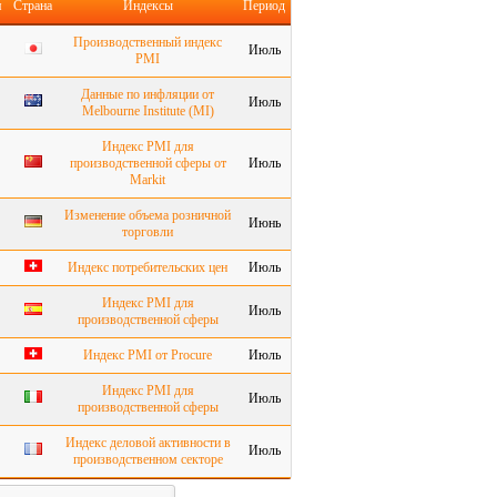
я
Страна
Индексы
Период
Производственный индекс
Июль
PMI
Данные по инфляции от
Июль
Melbourne Institute (MI)
Индекс PMI для
производственной сферы от
Июль
Markit
Изменение объема розничной
Июнь
торговли
Индекс потребительских цен
Июль
Индекс PMI для
Июль
производственной сферы
Индекс PMI от Procure
Июль
Индекс PMI для
Июль
производственной сферы
Индекс деловой активности в
Июль
производственном секторе