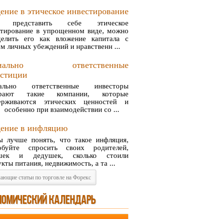
ение в этическое инвестирование
и представить себе этическое
стирование в упрощенном виде, можно
делить его как вложение капитала с
м личных убеждений и нравственн ...
циально ответственные
естиции
ально ответственные инвесторы
ирают такие компании, которые
ерживаются этических ценностей и
 особенно при взаимодействии со ...
ение в инфляцию
ы лучше понять, что такое инфляция,
обуйте спросить своих родителей,
шек и дедушек, сколько стоили
кты питания, недвижимость, а та ...
ающие статьи по торговле на Форекс
НОМИЧЕСКИЙ КАЛЕНДАРЬ