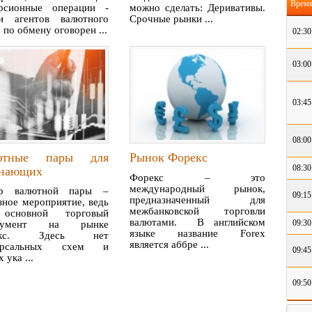
Врем
ерсионные операции -
можно сделать: Деривативы.
ки агентов валютного
Срочные рынки ...
 по обмену оговорен ...
02:30
03:00
03:45
08:00
ютные пары для
Рынок Форекс
08:30
инающих
Форекс – это
международный рынок,
р валютной пары –
09:15
предназначенный для
зное мероприятие, ведь
межбанковской торговли
основной торговый
валютами. В английском
09:30
трумент на рынке
языке название Forex
екс. Здесь нет
является аббре ...
ерсальных схем и
09:45
 ука ...
09:50