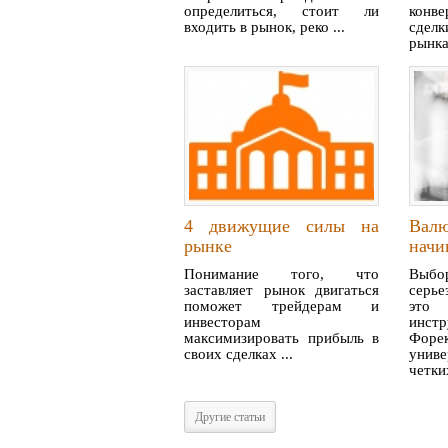
определиться, стоит ли
конв
входить в рынок, реко ...
сдел
рынка
4 движущие силы на
Вал
рынке
нач
Понимание того, что
Выбо
заставляет рынок двигаться
серье
поможет трейдерам и
это 
инвесторам
инс
максимизировать прибыль в
Фор
своих сделках ...
унив
четких
Другие статьи