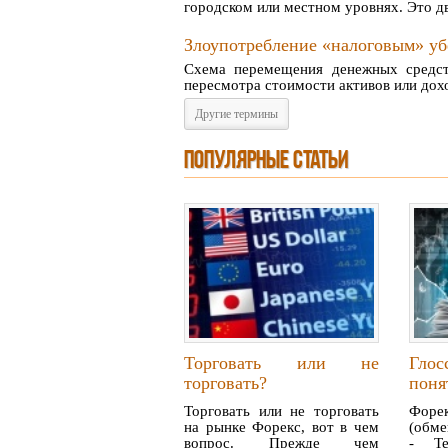
городском или местном уровнях. Это дв
Злоупотребление «налоговым» у
Схема перемещения денежных средств
пересмотра стоимости активов или дохо
Другие термины
ПОПУЛЯРНЫЕ СТАТЬИ
Торговать или не
Гло
торговать?
поня
Торговать или не торговать
Форе
на рынке Форекс, вот в чем
(обме
вопрос. Прежде чем
- Те