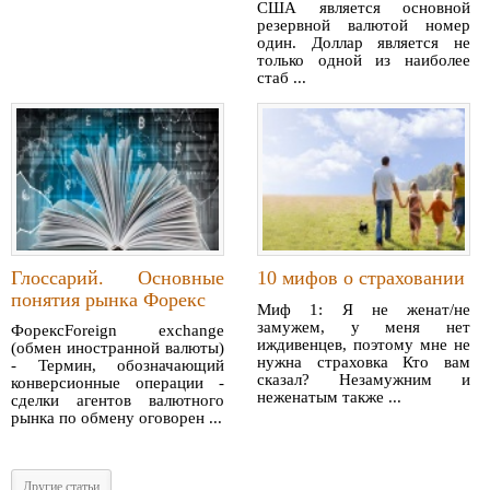
США является основной
резервной валютой номер
один. Доллар является не
только одной из наиболее
стаб ...
Глоссарий. Основные
10 мифов о страховании
понятия рынка Форекс
Миф 1: Я не женат/не
замужем, у меня нет
ФорексForeign exchange
иждивенцев, поэтому мне не
(обмен иностранной валюты)
нужна страховка Кто вам
- Термин, обозначающий
сказал? Незамужним и
конверсионные операции -
неженатым также ...
сделки агентов валютного
рынка по обмену оговорен ...
Другие статьи