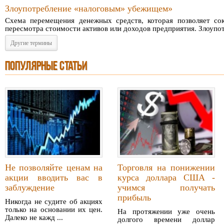
Злоупотребление «налоговым» убежищем»
Схема перемещения денежных средств, которая позволяет сок
пересмотра стоимости активов или доходов предприятия. Злоупотр
Другие термины
ПОПУЛЯРНЫЕ СТАТЬИ
Не позволяйте ценам на
Торговля на понижении
акции вводить вас в
курса доллара США -
заблуждение
учимся получать
прибыль
Никогда не судите об акциях
только на основании их цен.
На протяжении уже очень
Далеко не кажд ...
долгого времени доллар