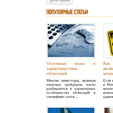
Другие термины
ПОПУЛЯРНЫЕ СТАТЬИ
Основные виды и
Как
характеристики
явл
облигаций
мош
Многие инвесторы, включая
Если 
опытных трейдеров, плохо
в Ин
разбираются в характерных
моше
особенностях облигаций и
ком
специфике соотв ...
удивл