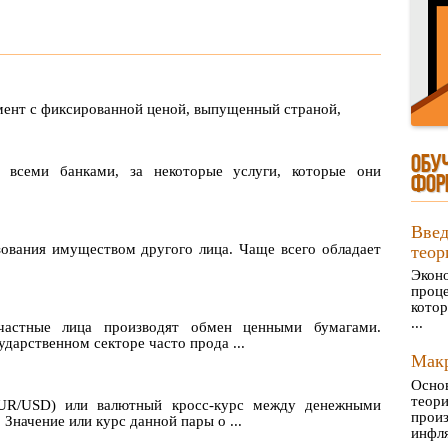
ент с фиксированной ценой, выпущенный страной,
ОБУ
 всеми банками, за некоторые услуги, которые они
ФОР
Вве
ования имуществом другого лица. Чаще всего обладает
теор
Экон
проц
котор
...
частные лица производят обмен ценными бумагами.
дарственном секторе часто прода ...
Макр
Осно
теор
UR/USD) или валютный кросс-курс между денежными
прои
начение или курс данной пары о ...
инфля