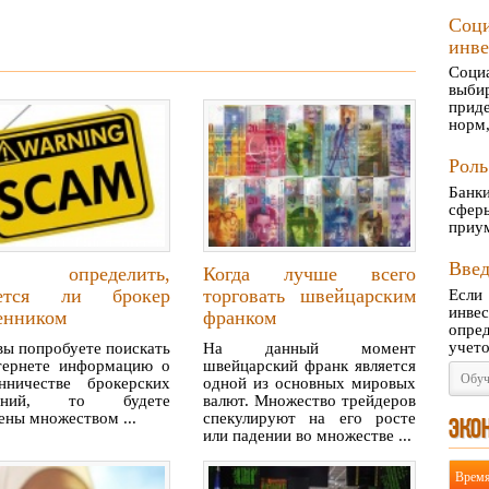
Cо
инв
Соци
выб
прид
норм,
Роль
Банки
сфер
приум
Введ
 определить,
Когда лучше всего
яется ли брокер
торговать швейцарским
Есл
инве
енником
франком
опре
учето
вы попробуете поискать
На данный момент
тернете информацию о
швейцарский франк является
Обуч
нничестве брокерских
одной из основных мировых
паний, то будете
валют. Множество трейдеров
ены множеством ...
спекулируют на его росте
ЭКО
или падении во множестве ...
Врем