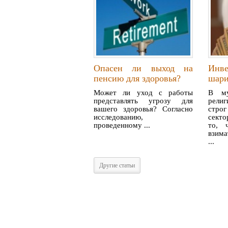
Опасен ли выход на
Инв
пенсию для здоровья?
шари
Может ли уход с работы
В му
представлять угрозу для
рели
вашего здоровья? Согласно
стр
исследованию,
секто
проведенному ...
то, 
взима
...
Другие статьи