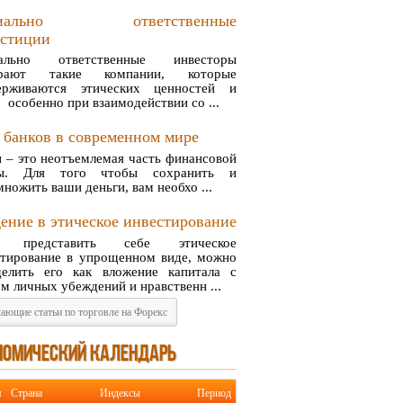
циально ответственные
естиции
ально ответственные инвесторы
ирают такие компании, которые
ерживаются этических ценностей и
 особенно при взаимодействии со ...
 банков в современном мире
 – это неотъемлемая часть финансовой
ы. Для того чтобы сохранить и
ножить ваши деньги, вам необхо ...
ение в этическое инвестирование
и представить себе этическое
стирование в упрощенном виде, можно
делить его как вложение капитала с
м личных убеждений и нравственн ...
ающие статьи по торговле на Форекс
НОМИЧЕСКИЙ КАЛЕНДАРЬ
я
Страна
Индексы
Период