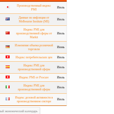
Производственный индекс
Июль
PMI
Данные по инфляции от
Июль
Melbourne Institute (MI)
Индекс PMI для
производственной сферы от
Июль
Markit
Изменение объема розничной
Июнь
торговли
Индекс потребительских цен
Июль
Индекс PMI для
Июль
производственной сферы
Индекс PMI от Procure
Июль
Индекс PMI для
Июль
производственной сферы
Индекс деловой активности в
Июль
производственном секторе
ый экономический календарь