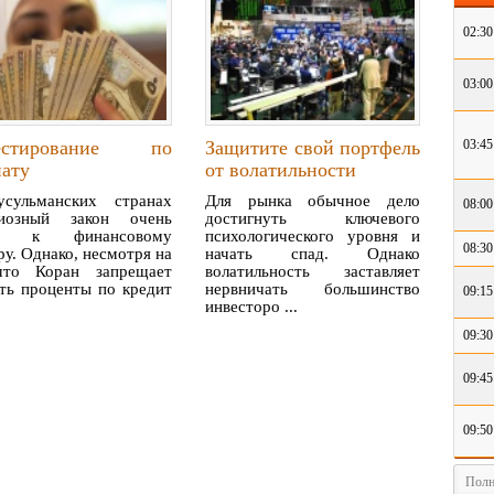
02:30
03:00
естирование по
Защитите свой портфель
03:45
ату
от волатильности
сульманских странах
Для рынка обычное дело
08:00
гиозный закон очень
достигнуть ключевого
ог к финансовому
психологического уровня и
08:30
ру. Однако, несмотря на
начать спад. Однако
что Коран запрещает
волатильность заставляет
ть проценты по кредит
нервничать большинство
09:15
инвесторо ...
09:30
09:45
09:50
Полн