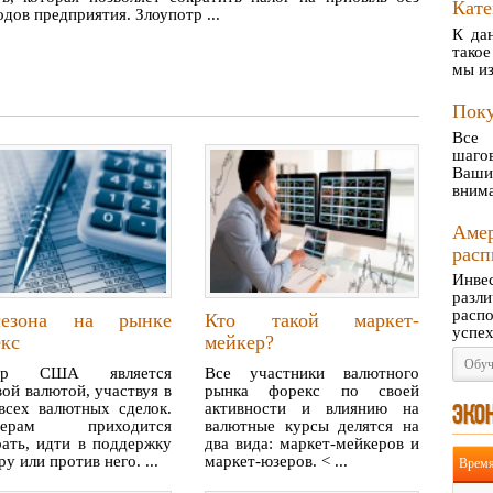
Кате
дов предприятия. Злоупотр ...
К да
тако
мы из
Поку
Все 
шагов
Ваши
внима
Аме
расп
Инве
разл
расп
езона на рынке
Кто такой маркет-
успех
кс
мейкер?
Обуч
лар США является
Все участники валютного
ой валютой, участвуя в
рынка форекс по своей
сех валютных сделок.
активности и влиянию на
ЭКО
дерам приходится
валютные курсы делятся на
ать, идти в поддержку
два вида: маркет-мейкеров и
ру или против него. ...
маркет-юзеров. < ...
Врем