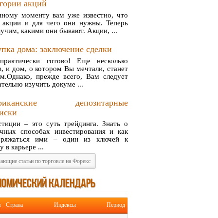
гории акций
нному моменту вам уже известно, что
е акции и для чего они нужны. Теперь
учим, какими они бывают. Акции, ...
пка дома: заключение сделки
практически готово! Еще несколько
, и дом, о котором Вы мечтали, станет
м.Однако, прежде всего, Вам следует
тельно изучить докуме ...
риканские депозитарные
иски
стиции – это суть трейдинга. Знать о
ичных способах инвестирования и как
оряжаться ими – один из ключей к
у в карьере ...
ающие статьи по торговле на Форекс
НОМИЧЕСКИЙ КАЛЕНДАРЬ
я
Страна
Индексы
Период