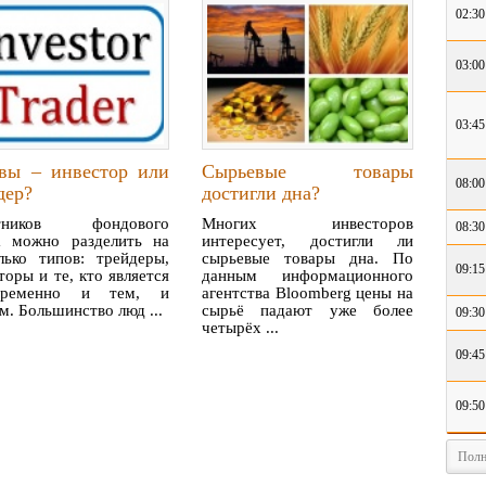
02:30
03:00
03:45
вы – инвестор или
Сырьевые товары
08:00
дер?
достигли дна?
тников фондового
Многих инвесторов
08:30
а можно разделить на
интересует, достигли ли
лько типов: трейдеры,
сырьевые товары дна. По
09:15
торы и те, кто является
данным информационного
временно и тем, и
агентства Bloomberg цены на
м. Большинство люд ...
сырьё падают уже более
09:30
четырёх ...
09:45
09:50
Полн