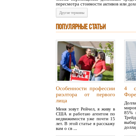
пересмотра стоимости активов или дохо
Другие термины
ПОПУЛЯРНЫЕ СТАТЬИ
Особенности профессии
4 с
риэлтора от первого
Форе
лица
Дол
миров
Меня зовут Рейчел, я живу в
85% в
США и работаю агентом по
Трей
недвижимости уже почти 15
выбир
лет. В этой статье я расскажу
долла
вам о св ...