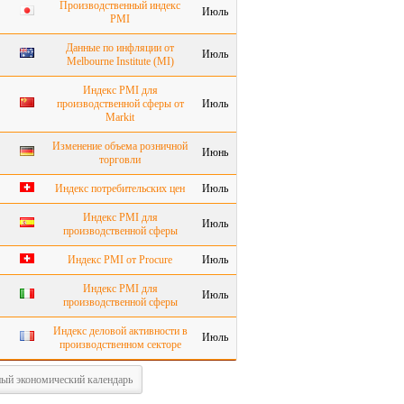
Производственный индекс
Июль
PMI
Данные по инфляции от
Июль
Melbourne Institute (MI)
Индекс PMI для
производственной сферы от
Июль
Markit
Изменение объема розничной
Июнь
торговли
Индекс потребительских цен
Июль
Индекс PMI для
Июль
производственной сферы
Индекс PMI от Procure
Июль
Индекс PMI для
Июль
производственной сферы
Индекс деловой активности в
Июль
производственном секторе
ый экономический календарь