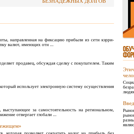
БЕЗНАДЕЖНЫХ ДОЛГОВ
юты, направленная на фиксацию прибыли из сети кэрри-
пку валют, имеющих отн ...
ОБУ
ФОР
деляет продавец, обсуждая сделку с покупателем. Таким
Эти
чело
Соци
который использует электронную систему осуществления
безр
людям
Введ
, выступающее за самостоятельность на региональном,
Рыно
ижение отвергает глобали ...
рынок
разн
являю
бежищем»
, которая позволяет сократить налог на прибыль без