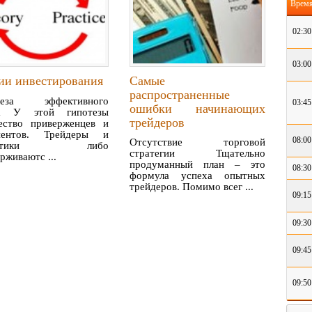
Врем
02:30
03:00
ии инвестирования
Самые
распространенные
теза эффективного
03:45
ошибки начинающих
а У этой гипотезы
трейдеров
ество приверженцев и
нентов. Трейдеры и
08:00
Отсутствие торговой
алитики либо
стратегии Тщательно
рживаютс ...
продуманный план – это
08:30
формула успеха опытных
трейдеров. Помимо всег ...
09:15
09:30
09:45
09:50