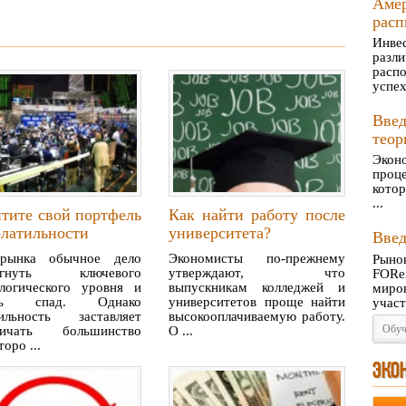
Аме
расп
Инве
разл
расп
успех
Вве
теор
Экон
проц
котор
...
тите свой портфель
Как найти работу после
олатильности
университета?
Введ
рынка обычное дело
Экономисты по-прежнему
Рыно
игнуть ключевого
утверждают, что
FORe
логического уровня и
выпускникам колледжей и
миро
ать спад. Однако
университетов проще найти
участ
тильность заставляет
высокооплачиваемую работу.
Обуч
ничать большинство
О ...
оро ...
ЭКО