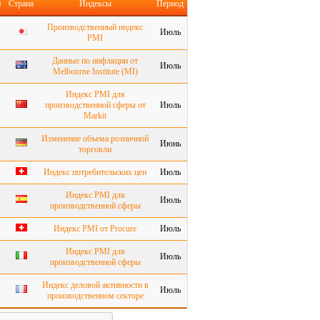
я
Страна
Индексы
Период
Производственный индекс
Июль
PMI
Данные по инфляции от
Июль
Melbourne Institute (MI)
Индекс PMI для
производственной сферы от
Июль
Markit
Изменение объема розничной
Июнь
торговли
Индекс потребительских цен
Июль
Индекс PMI для
Июль
производственной сферы
Индекс PMI от Procure
Июль
Индекс PMI для
Июль
производственной сферы
Индекс деловой активности в
Июль
производственном секторе