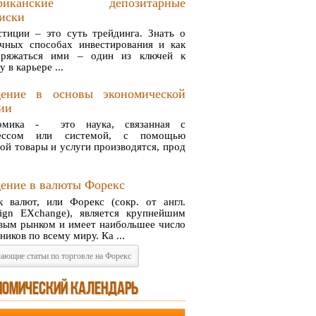
риканские депозитарные
иски
стиции – это суть трейдинга. Знать о
ичных способах инвестирования и как
оряжаться ими – один из ключей к
у в карьере ...
дение в основы экономической
ии
омика - это наука, связанная с
ессом или системой, с помощью
ой товары и услуги производятся, прод
ение в валюты Форекс
к валют, или Форекс (сокр. от англ.
ign EXchange), является крупнейшим
вым рынком и имеет наибольшее число
ников по всему миру. Ка ...
ающие статьи по торговле на Форекс
НОМИЧЕСКИЙ КАЛЕНДАРЬ