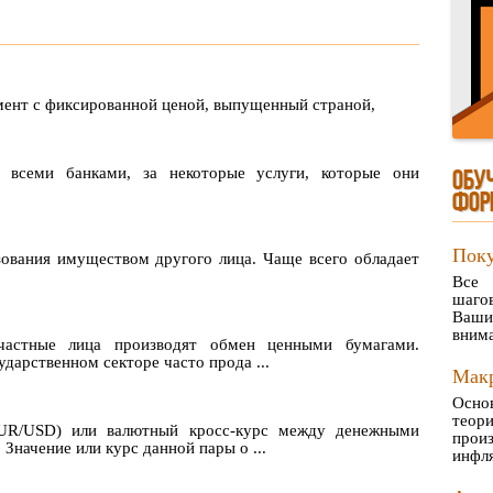
ент с фиксированной ценой, выпущенный страной,
 всеми банками, за некоторые услуги, которые они
ОБУ
ФОР
Поку
ования имуществом другого лица. Чаще всего обладает
Все 
шагов
Ваши
внима
частные лица производят обмен ценными бумагами.
дарственном секторе часто прода ...
Макр
Осно
теор
UR/USD) или валютный кросс-курс между денежными
прои
начение или курс данной пары о ...
инфля