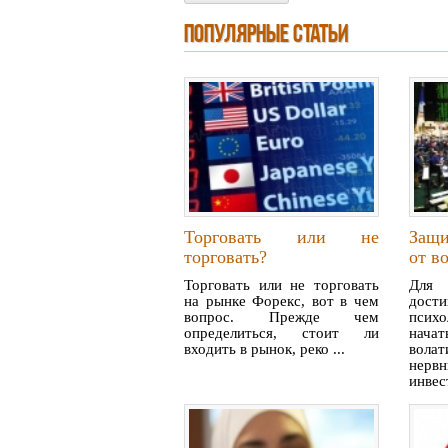
ПОПУЛЯРНЫЕ СТАТЬИ
Торговать или не
Защи
торговать?
от в
Торговать или не торговать
Для 
на рынке Форекс, вот в чем
дост
вопрос. Прежде чем
психо
определиться, стоит ли
нач
входить в рынок, реко ...
вола
нерв
инвест