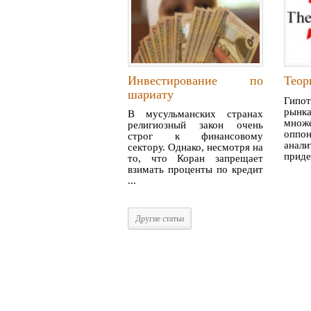
Инвестирование по
Теор
шариату
Гипо
рынк
В мусульманских странах
множ
религиозный закон очень
оппо
строг к финансовому
ан
сектору. Однако, несмотря на
приде
то, что Коран запрещает
взимать проценты по кредит
...
Другие статьи